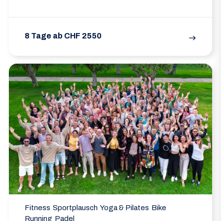
8 Tage ab CHF 2550
east
Fitness
Sportplausch
Yoga & Pilates
Bike
Running
Padel