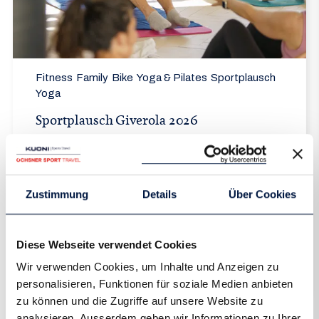
Fitness
Family
Bike
Yoga & Pilates
Sportplausch
Yoga
Sportplausch Giverola 2026
02.10. - 09.10.2026
Geniesse eine Herbstwoche an der Costa Brava in
Spanien mit grossen Sportpersönlichkeiten und
Zustimmung
Details
Über Cookies
vielfältigen...
Diese Webseite verwendet Cookies
Wir verwenden Cookies, um Inhalte und Anzeigen zu
8 Tage ab CHF 1750
east
personalisieren, Funktionen für soziale Medien anbieten
zu können und die Zugriffe auf unsere Website zu
analysieren. Ausserdem geben wir Informationen zu Ihrer