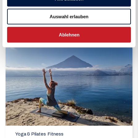
Auswahl erlauben
5 Tage ab CHF 1795
east
Ablehnen
Yoga & Pilates
Fitness