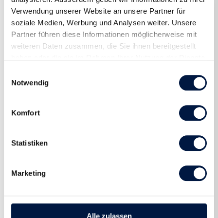
Verwendung unserer Website an unsere Partner für
soziale Medien, Werbung und Analysen weiter. Unsere
Partner führen diese Informationen möglicherweise mit
weiteren Daten zusammen, die Sie ihnen bereitgestellt
haben oder die sie im Rahmen Ihrer Nutzung der Dienste
gesammelt haben.
Einwilligungsauswahl
Notwendig
Komfort
Padel
Statistiken
Padel Reise - Malaga
Marketing
15.10. - 19.10.2026
Geniesse ein verlängertes Wochenende voller
Padel unter der spanischen Sonne. Egal, ob du
Alle zulassen
Anfänger bist oder bereits...