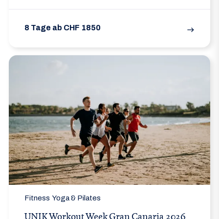
8 Tage ab CHF 1850
east
Fitness
Yoga & Pilates
UNIK Workout Week Gran Canaria 2026