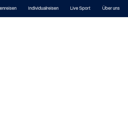
enreisen
Individualreisen
Live Sport
Über uns