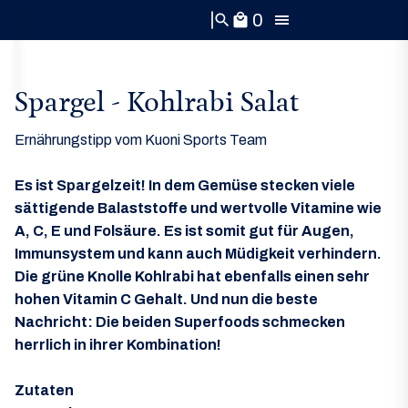
0
search
local_mall
Spargel - Kohlrabi Salat
Ernährungstipp vom Kuoni Sports Team
Es ist Spargelzeit! In dem Gemüse stecken viele
sättigende Balaststoffe und wertvolle Vitamine wie
A, C, E und Folsäure. Es ist somit gut für Augen,
Immunsystem und kann auch Müdigkeit verhindern.
Die grüne Knolle Kohlrabi hat ebenfalls einen sehr
hohen Vitamin C Gehalt. Und nun die beste
Nachricht: Die beiden Superfoods schmecken
herrlich in ihrer Kombination!
Zutaten