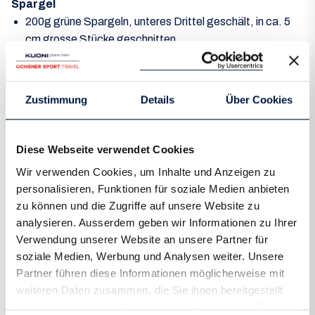
Spargel
200g grüne Spargeln, unteres Drittel geschält, in ca. 5
cm grosse Stücke geschnitten
1 EL Rapsöl
1 Prise Zucker
2 Prisen Kräutersalz
Zustimmung
Details
Über Cookies
Sauce
2 EL Zitronensaft
3 EL Rapsöl
Diese Webseite verwendet Cookies
1 TL Kräutersalz
Wir verwenden Cookies, um Inhalte und Anzeigen zu
Salat
personalisieren, Funktionen für soziale Medien anbieten
2 Kohlrabi, in feine Scheiben gehobelt
zu können und die Zugriffe auf unsere Website zu
40 g Sbrinz oder dein Lieblingkäse in Späne geschält
analysieren. Ausserdem geben wir Informationen zu Ihrer
Schnittlauch und weitere Kräuter nach belieben
Verwendung unserer Website an unsere Partner für
soziale Medien, Werbung und Analysen weiter. Unsere
Partner führen diese Informationen möglicherweise mit
weiteren Daten zusammen, die Sie ihnen bereitgestellt
haben oder die sie im Rahmen Ihrer Nutzung der Dienste