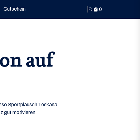
Gutschein
0
search
local_mall
ion auf
isse Sportplausch Toskana
tz gut motivieren.