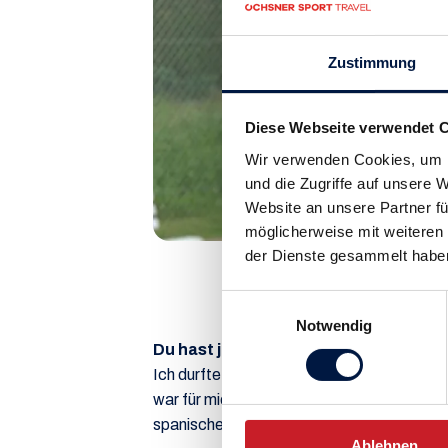
Zustimmung
Diese Webseite verwendet 
Wir verwenden Cookies, um I
und die Zugriffe auf unsere
Website an unsere Partner fü
möglicherweise mit weiteren
der Dienste gesammelt habe
Einwilligungsauswahl
Notwendig
Du hast ja bereits an vielen Interna
Ich durfte ab und zu in den Ferien für zwei
war für mich immer ein highlight, da man g
spanische Trainingseinheiten absolvieren 
Ablehnen