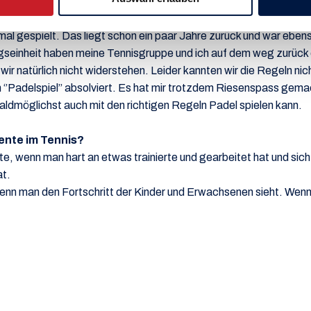
elber versucht, falls ja, wie hat es dir gefallen?
nmal gespielt. Das liegt schon ein paar Jahre zurück und war eben
ngseinheit haben meine Tennisgruppe und ich auf dem weg zurück 
ir natürlich nicht widerstehen. Leider kannten wir die Regeln nic
 ein ‘’Padelspiel’’ absolviert. Es hat mir trotzdem Riesenspass ge
baldmöglichst auch mit den richtigen Regeln Padel spielen kann.
ente im Tennis?
e, wenn man hart an etwas trainierte und gearbeitet hat und sic
at.
nn man den Fortschritt der Kinder und Erwachsenen sieht. Wenn 