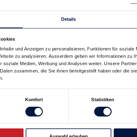
Details
Cookies
nhalte und Anzeigen zu personalisieren, Funktionen für soziale
 Website zu analysieren. Ausserdem geben wir Informationen zu 
r soziale Medien, Werbung und Analysen weiter. Unsere Partner
 Daten zusammen, die Sie ihnen bereitgestellt haben oder die s
n.
Komfort
Statistiken
tionalen Turnieren teilgenommen, in welchem Land hast du 
, drei Wochen in einer Akademie in Spanien trainieren, bei der auc
enug Zeit hatte sich an die Anlage und Plätze zu gewöhnen und vor
konnte.
Auswahl erlauben