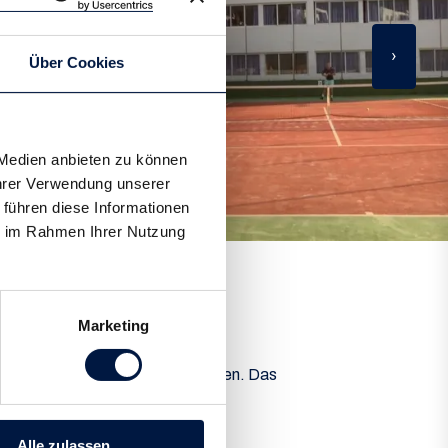
›
Über Cookies
 Medien anbieten zu können
Ihrer Verwendung unserer
 führen diese Informationen
ie im Rahmen Ihrer Nutzung
Marketing
am liebsten gespielt?
h internationale Turniere stattfanden. Das
 dem Turnier natürlich intensive,
Alle zulassen