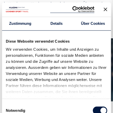
hatte ein super Karriereende und einen guten Übergang in
die Berufswelt, wofür ich sehr dankbar bin. Deshalb stimmt
es jetzt so für mich, meine neuen Kollegen sind mein neues
Team, und ich mag sie sehr."
Zustimmung
Details
Über Cookies
Diese Webseite verwendet Cookies
Wir verwenden Cookies, um Inhalte und Anzeigen zu
personalisieren, Funktionen für soziale Medien anbieten
zu können und die Zugriffe auf unsere Website zu
analysieren. Ausserdem geben wir Informationen zu Ihrer
Verwendung unserer Website an unsere Partner für
soziale Medien, Werbung und Analysen weiter. Unsere
Partner führen diese Informationen möglicherweise mit
weiteren Daten zusammen, die Sie ihnen bereitgestellt
haben oder die sie im Rahmen Ihrer Nutzung der Dienste
gesammelt haben.
Einwilligungsauswahl
Notwendig