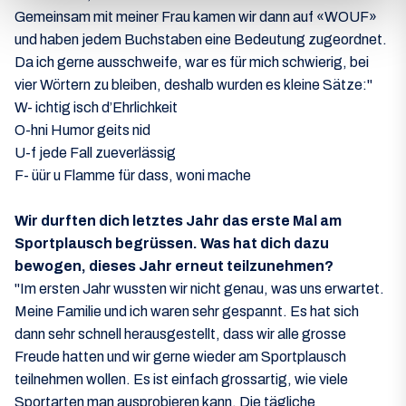
Gemeinsam mit meiner Frau kamen wir dann auf «WOUF»
und haben jedem Buchstaben eine Bedeutung zugeordnet.
Da ich gerne ausschweife, war es für mich schwierig, bei
vier Wörtern zu bleiben, deshalb wurden es kleine Sätze:"
W- ichtig isch d’Ehrlichkeit
O-hni Humor geits nid
U-f jede Fall zueverlässig
F- üür u Flamme für dass, woni mache
Wir durften dich letztes Jahr das erste Mal am
Sportplausch begrüssen. Was hat dich dazu
bewogen, dieses Jahr erneut
teilzunehmen?
"Im ersten Jahr wussten wir nicht genau, was uns erwartet.
Meine Familie und ich waren sehr gespannt. Es hat sich
dann sehr schnell herausgestellt, dass wir alle grosse
Freude hatten und wir gerne wieder am Sportplausch
teilnehmen wollen. Es ist einfach grossartig, wie viele
Sportarten man ausprobieren kann. Die tägliche