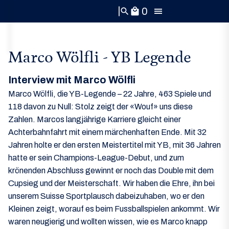
0
search
local_mall
Marco Wölfli - YB Legende
Interview mit Marco Wölfli
Marco Wölfli, die YB-Legende – 22 Jahre, 463 Spiele und
118 davon zu Null: Stolz zeigt der «Wouf» uns diese
Zahlen. Marcos langjährige Karriere gleicht einer
Achterbahnfahrt mit einem märchenhaften Ende. Mit 32
Jahren holte er den ersten Meistertitel mit YB, mit 36 Jahren
hatte er sein Champions-League-Debut, und zum
krönenden Abschluss gewinnt er noch das Double mit dem
Cupsieg und der Meisterschaft. Wir haben die Ehre, ihn bei
unserem Suisse Sportplausch dabeizuhaben, wo er den
Kleinen zeigt, worauf es beim Fussballspielen ankommt. Wir
waren neugierig und wollten wissen, wie es Marco knapp