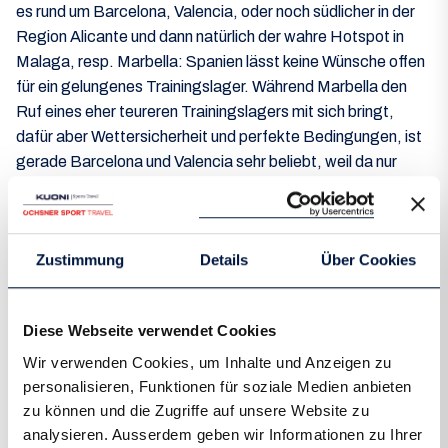
es rund um Barcelona, Valencia, oder noch südlicher in der
Region Alicante und dann natürlich der wahre Hotspot in
Malaga, resp. Marbella: Spanien lässt keine Wünsche offen
für ein gelungenes Trainingslager. Während Marbella den
Ruf eines eher teureren Trainingslagers mit sich bringt,
dafür aber Wettersicherheit und perfekte Bedingungen, ist
gerade Barcelona und Valencia sehr beliebt, weil da nur
schon die Flüge ein x-faches günstiger sind als der Weg
nach Malaga. Selbstverständlich ist an den meisten Orten
auch nachts etwas los. Wenn nicht unter der Woche, dann
Zustimmung
Details
Über Cookies
kann auf jeden Fall am Wochenende so richtig abgefeiert
werden!
Diese Webseite verwendet Cookies
Kanarische Inseln
Die Kanarischen Inseln gehen immer. Gerade Gran Canaria
Wir verwenden Cookies, um Inhalte und Anzeigen zu
bietet gute Infrastruktur, schönes Wetter und auch da ist
personalisieren, Funktionen für soziale Medien anbieten
zu können und die Zugriffe auf unsere Website zu
ziemlich etwas los. Soll es also ein ruhiges Trainingslager
analysieren. Ausserdem geben wir Informationen zu Ihrer
geben, dann besser nicht Gran Canaria! Auch Teneriffa