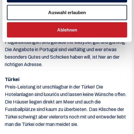
Das Wetter ist meistens sehr gut und die Temperaturen
laden zu einem perfekten Trainingslager ein. Portugal gilt im
Auswahl erlauben
Allgemeinen als etwas teurer im Vergleich zu Spanien. Der
Preistreiber sind hier vor allem die wirklich guten
Ablehnen
Hotelanlagen inklusive Fussballplätze. Die
Fluganbindungen sind gerade mit easyJet gut und günstig.
Die Angebote in Portugal sind vielfältig und wer etwas
besonders Gutes und Schickes haben will, ist hier an der
richtigen Adresse.
Türkei
Preis-Leistung ist unschlagbar in der Türkei! Die
Hotelanlagen sind luxuriös und lassen keine Wünsche offen.
Die Häuser liegen direkt am Meer und auch die
Fussballplätze sind kaum zu überbieten. Das Klischee der
Türkei schwingt aber vielerorts noch mit und entweder liebt
man die Türkei oder man meidet sie.