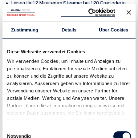
Linsen für 12 Minuten im Steamer bei 120 Grad oder in
der Pfanne weich kochen
Federkohl Chips
Zustimmung
Details
Über Cookies
Die Blätter des Federkohls in mundgerechte Stücke
reissen
Die Federkohlstücke mit Öl vermengen (Rapsöl oder
Diese Webseite verwendet Cookies
Olivenöl)
Wir verwenden Cookies, um Inhalte und Anzeigen zu
Backhofen auf 120 Grad vorheizen und 8 Minuten backen
personalisieren, Funktionen für soziale Medien anbieten
Nach 8 Minuten den Backofen öffnen und die
zu können und die Zugriffe auf unsere Website zu
Feuchtigkeit aus dem Ofen lassen (ca. 10 - 15 Sekunden)
analysieren. Ausserdem geben wir Informationen zu Ihrer
Danach nochmals 8 bis 10 Minuten backen bis die Chips
Verwendung unserer Website an unsere Partner für
schön knusprig sind.
soziale Medien, Werbung und Analysen weiter. Unsere
Partner führen diese Informationen möglicherweise mit
Danach kannst du die Federkohl Chips auf den Linsen
weiteren Daten zusammen, die Sie ihnen bereitgestellt
verteilen. En Guete!
haben oder die sie im Rahmen Ihrer Nutzung der Dienste
gesammelt haben.
Einwilligungsauswahl
Notwendig