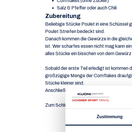
Cornflakes (ohne Zucker)
Salz & Pfeffer oder auch Chili
Zubereitung
Beliebige Stücke Poulet in eine Schüssel 
Poulet Streifen bedeckt sind.
Danach kommen die Gewürze in die gleiche 
ist. Wer scharfes essen nicht mag kann ein
alles Stücke ein bisschen von dem Gewü
Sobald der erste Teil erledigt ist kommen 
großzügige Menge der Cornflakes draufgib
Stücke kleiner sind.
Anschließend nimmt man die Poulet Streifen 
Zum Schluss kommt alles in einen auf 220 G
Zustimmung