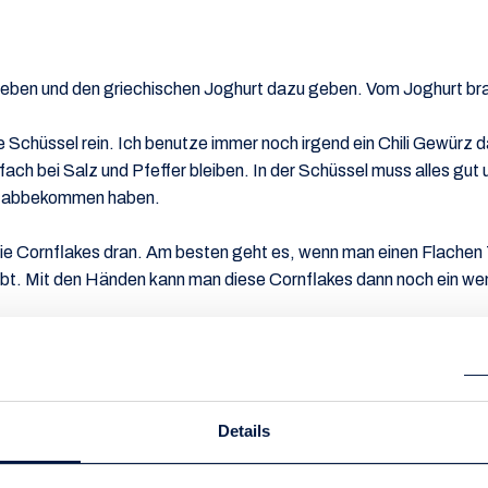
geben und den griechischen Joghurt dazu geben. Vom Joghurt brau
Schüssel rein. Ich benutze immer noch irgend ein Chili Gewürz d
fach bei Salz und Pfeffer bleiben. In der Schüssel muss alles gu
rz abbekommen haben.
die Cornflakes dran. Am besten geht es, wenn man einen Flachen 
t. Mit den Händen kann man diese Cornflakes dann noch ein wen
und legt sie in die Cornflakes rein, so dass alle Seiten bedeckt 
rad vorgeheizten Ofen für ca. 15 Minuten und schon ist es fertig
Details