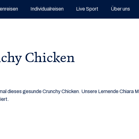
enreisen
Individualreisen
Live Sport
Über uns
chy Chicken
mal dieses gesunde Crunchy Chicken. Unsere Lernende Chiara Mü
iert.