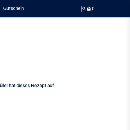
Gutschein
0
search
local_mall
ller hat dieses Rezept auf