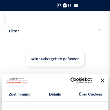
0
search
local_mall
filter_list
Filter
⌄
Reiseziel
⌄
Reisemonat
Kein Suchergebnis gefunden
search
Suche
Zustimmung
Details
Über Cookies