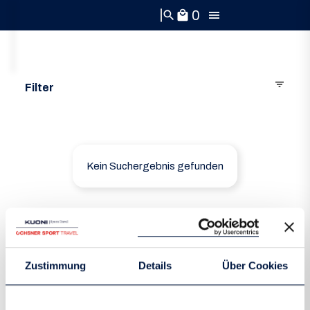
0
search
local_mall
filter_list
Filter
⌄
Reiseziel
⌄
Reisemonat
Kein Suchergebnis gefunden
search
Suche
Zustimmung
Details
Über Cookies