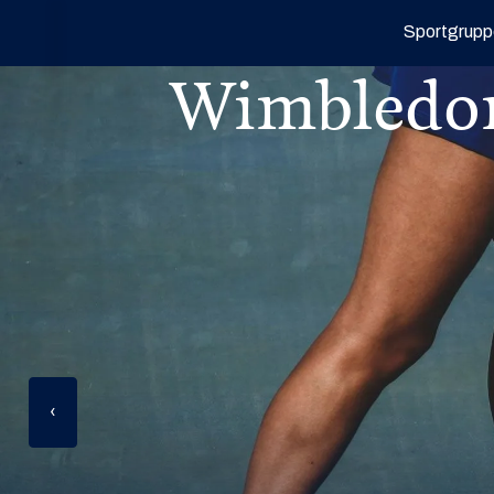
Sportgrupp
Wimbledo
‹