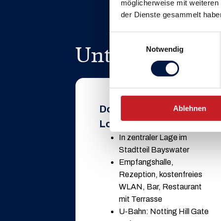
möglicherweise mit weiteren
der Dienste gesammelt habe
Einwilligungsauswahl
Unterkunft
Notwendig
Double Tree by Hilton
Ablehnen
London Hyde Park*****
In zentraler Lage im
Stadtteil Bayswater
Empfangshalle,
Rezeption, kostenfreies
WLAN, Bar, Restaurant
mit Terrasse
U-Bahn: Notting Hill Gate