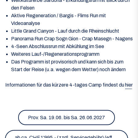
Weltkulturerbe Sardona - Erkundungsrun mit Blick durch
den Felsen
Aktive Regeneration / Bargis - Flims Run mit
Videoanalyse
Little Grand Canyon - Lauf durch die Rheinschlucht
Panorama Run Crap Sogn Gion - Crap Masegn - Nagens
4-Seen Abschlussrun mit Abkühlung im See
Weiteres Lauf-/Regenerationsprogramm
Das Programm ist provisorisch und kann sich bis zum
Start der Reise (u.a. wegen dem Wetter) noch ändern
Informationen für das kürzere
4-tages Camp
findest du
hier
Prov. Sa. 19.06. bis Sa. 26.06.2027
ab ca. CHF 1'995.- (zzgl. Servicegebühr) (eff.