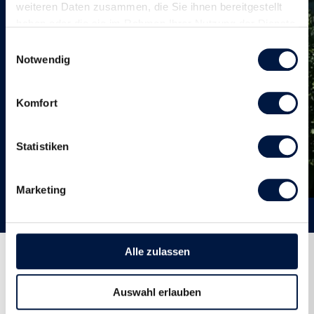
weiteren Daten zusammen, die Sie ihnen bereitgestellt
verweilen
haben oder die sie im Rahmen Ihrer Nutzung der Dienste
Kostenloses WLAN
gesammelt haben.
Einwilligungsauswahl
Wellnessoase "Auas Sparsas" - 1'200
Notwendig
m2
(innen 320 m2 / aussen 870 m2) inkl.
Saunen, Fitness, Caldarium, Kneipp
Komfort
Brunnen, Ruheraum, Liegewiesen und
Massagemöglichkeiten
Beheiztes Aussenbad, Biopool und
Statistiken
Bergwasser Teich
Fitnessraum
Marketing
Alle zulassen
Termine
Auswahl erlauben