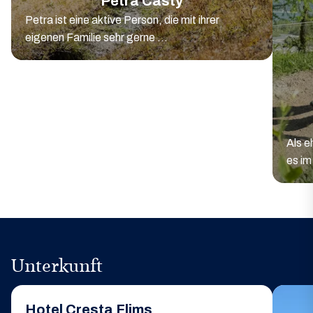
Petra Casty
Petra ist eine aktive Person, die mit ihrer
eigenen Familie sehr gerne ...
Als e
es im
Unterkunft
Hotel Cresta Flims