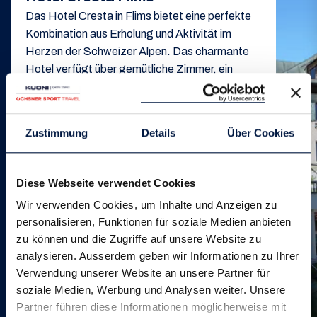
Das Hotel Cresta in Flims bietet eine perfekte
Kombination aus Erholung und Aktivität im
Herzen der Schweizer Alpen. Das charmante
Hotel verfügt über gemütliche Zimmer, ein
ausgezeichnetes Restaurant und moderne
Wellness-Einrichtungen, darunter ein beheizter
Aussenpool und eine Sauna. Die zentrale Lage
Zustimmung
Details
Über Cookies
ermöglicht es Gästen, die wunderschönen
Berglandschaften zu erkunden, sei es durch
Skifahren im Winter oder Wandern, Running
Diese Webseite verwendet Cookies
oder Mountainbiken im Sommer. Der freundliche
Wir verwenden Cookies, um Inhalte und Anzeigen zu
Service und die entspannte Atmosphäre
personalisieren, Funktionen für soziale Medien anbieten
machen das Hotel Cresta zu einem idealen Ort
zu können und die Zugriffe auf unsere Website zu
für einen unvergesslichen Aufenthalt.
analysieren. Ausserdem geben wir Informationen zu Ihrer
Reichhaltiges Frühstücksbuffet
Verwendung unserer Website an unsere Partner für
Sportlerbewusste Ernährung
soziale Medien, Werbung und Analysen weiter. Unsere
Hausbar
Partner führen diese Informationen möglicherweise mit
Verschiedene Outdoor Terrassen zum