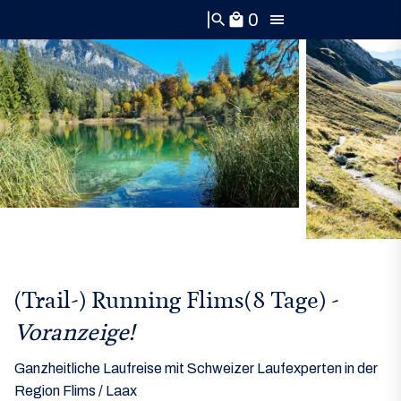
0
search
local_mall
(Trail-) Running Flims(8 Tage) -
Voranzeige!
Ganzheitliche Laufreise mit Schweizer Laufexperten in der
Region Flims / Laax