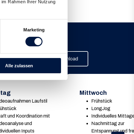
ie im Rahmen Ihrer Nutzung
Marketing
Download
Alle zulassen
stag
Mittwoch
ideoaufnahmen Laufstil
Frühstück
rühstück
LongJog
aft und Koordination mit
Individuelles Mittag
ideoanalyse und
Nachmittag zur
dividuellen Inputs
Entspannung und fre