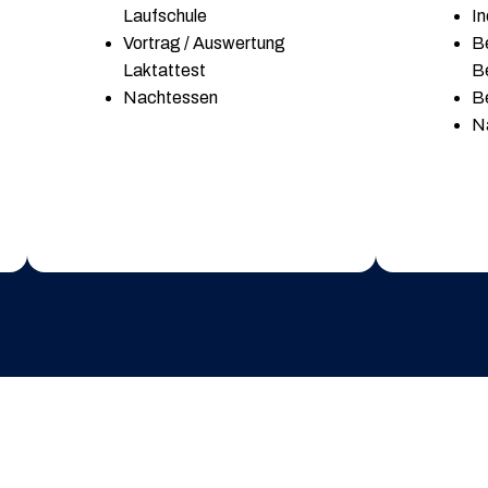
Laufschule
In
Vortrag / Auswertung
B
Laktattest
B
Nachtessen
B
N