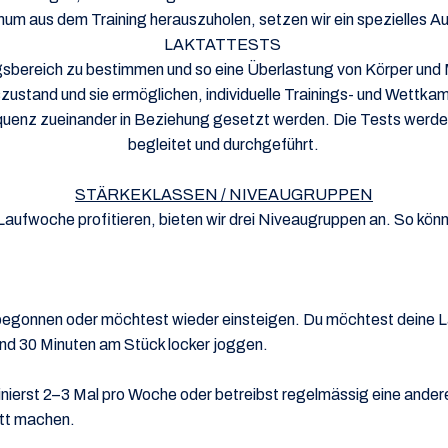
um aus dem Training herauszuholen, setzen wir ein spezielles Au
LAKTATTESTS
ngsbereich zu bestimmen und so eine Überlastung von Körper und 
szustand und sie ermöglichen, individuelle Trainings- und Wet
equenz zueinander in Beziehung gesetzt werden. Die Tests werde
begleitet und durchgeführt.
STÄRKEKLASSEN / NIVEAUGRUPPEN
aufwoche profitieren, bieten wir drei Niveaugruppen an. So können
begonnen oder möchtest wieder einsteigen. Du möchtest deine L
und 30 Minuten am Stück locker joggen.
inierst 2–3 Mal pro Woche oder betreibst regelmässig eine ande
itt machen.