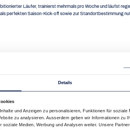
bitionierter Läufer, trainierst mehrmals pro Woche und läufst reg
 als perfekten Saison-Kick-off sowie zur Standortbestimmung nu
550.- (zzgl. Servicehonorar)
So. 14. - So. 21. März 
Details
sive
Mit Markus Ryffel und Team
SWISS-Di
Cookies
nhalte und Anzeigen zu personalisieren, Funktionen für soziale
Transfers
Sportprogramm
 Website zu analysieren. Ausserdem geben wir Informationen zu 
r soziale Medien, Werbung und Analysen weiter. Unsere Partner