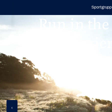
Sportgrupp
Run in the
Andalusie
Ganzheitliches Laufseminar mit Ryffel Ru
Andalusien.
So. 14.03. - So. 21.03.2027
‹