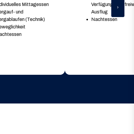
dividuelles Mittagessen
Verfügung oder freiwi
›
ergauf- und
Ausflug
ergablaufen (Technik)
Nachtessen
eweglichkeit
achtessen