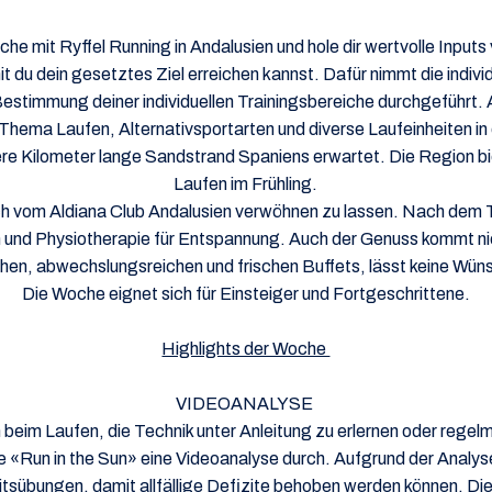
he mit Ryffel Running in Andalusien und hole dir wertvolle Inputs
 du dein gesetztes Ziel erreichen kannst. Dafür nimmt die individ
 Bestimmung deiner individuellen Trainingsbereiche durchgeführt
m Thema Laufen, Alternativsportarten und diverse Laufeinheiten
ehrere Kilometer lange Sandstrand Spaniens erwartet. Die Region 
Laufen im Frühling.
h vom Aldiana Club Andalusien verwöhnen zu lassen. Nach dem Tr
 Physiotherapie für Entspannung. Auch der Genuss kommt nicht 
hen, abwechslungsreichen und frischen Buffets, lässt keine Wün
Die Woche eignet sich für Einsteiger und Fortgeschrittene.
Highlights der Woche
VIDEOANALYSE
ch beim Laufen, die Technik unter Anleitung zu erlernen oder rege
 «Run in the Sun» eine Videoanalyse durch. Aufgrund der Analyse 
tsübungen, damit allfällige Defizite behoben werden können. Die