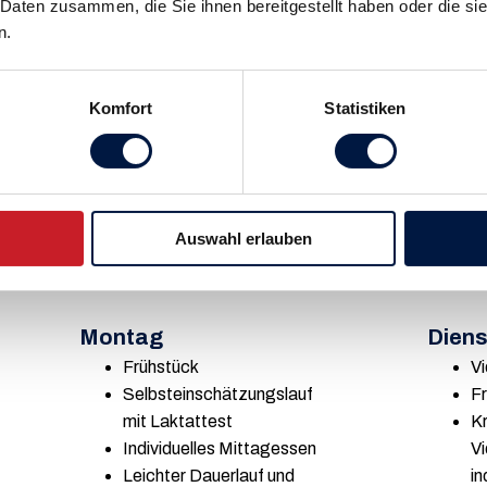
 Daten zusammen, die Sie ihnen bereitgestellt haben oder die s
n.
Komfort
Statistiken
Auswahl erlauben
Montag
Dien
Frühstück
V
Selbsteinschätzungslauf
F
mit Laktattest
Kr
Individuelles Mittagessen
V
Leichter Dauerlauf und
in