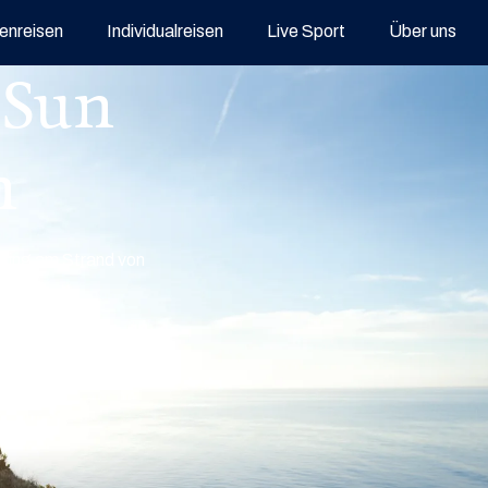
enreisen
Individualreisen
Live Sport
Über uns
 Sun
n
nning am Strand von