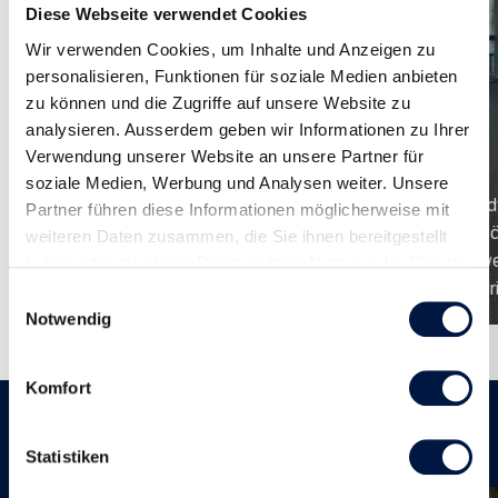
Diese Webseite verwendet Cookies
Wir verwenden Cookies, um Inhalte und Anzeigen zu
personalisieren, Funktionen für soziale Medien anbieten
zu können und die Zugriffe auf unsere Website zu
analysieren. Ausserdem geben wir Informationen zu Ihrer
Verwendung unserer Website an unsere Partner für
soziale Medien, Werbung und Analysen weiter. Unsere
Sandy
Partner führen diese Informationen möglicherweise mit
Luisa Rossi
persö
weiteren Daten zusammen, die Sie ihnen bereitgestellt
Visuelles Flair, Sinn für Mode und Feingefühl:
Bewe
haben oder die sie im Rahmen Ihrer Nutzung der Dienste
Das ist Luisa Rossi! National ...
inspi
gesammelt haben.
Einwilligungsauswahl
Notwendig
Komfort
Unterkunft
Statistiken