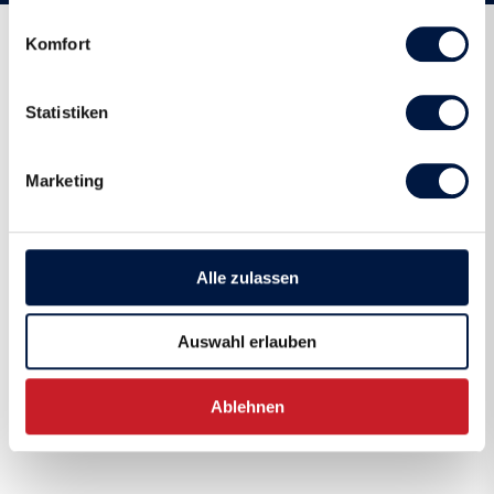
Komfort
Termine
Statistiken
Marketing
Aktuell sind wir noch in der finalen
Planung dieser Reise. Gerne
informieren wir dich, sobald das
Angebot definitiv buchbar ist.
Alle zulassen
Auswahl erlauben
Unverbindliche Registrierung
Ablehnen
a