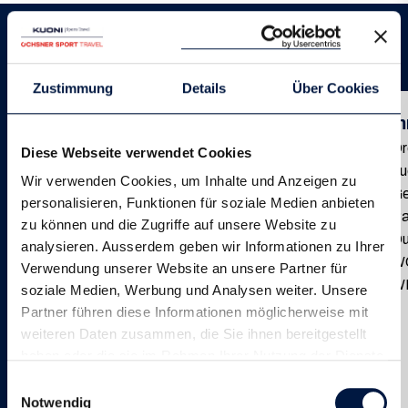
Unterkunft
Zustimmung
Details
Über Cookies
Hotel Antares Sport Resort
Zim
Gutes 4-Sternehotel
Dr
Diese Webseite verwendet Cookies
Moderne Zimmer
bu
Wir verwenden Cookies, um Inhalte und Anzeigen zu
Wellnesscenter
Ge
personalisieren, Funktionen für soziale Medien anbieten
ca. 15 Min mit dem Taxi nach Verona oder an
Pa
zu können und die Zugriffe auf unsere Website zu
den Gardasee
D
analysieren. Ausserdem geben wir Informationen zu Ihrer
Diverse Naturrasen in top Qualität
W
Verwendung unserer Website an unsere Partner für
Restaurant
W
soziale Medien, Werbung und Analysen weiter. Unsere
Bar
Partner führen diese Informationen möglicherweise mit
Pools
weiteren Daten zusammen, die Sie ihnen bereitgestellt
Fitnesscenter
haben oder die sie im Rahmen Ihrer Nutzung der Dienste
Parkplatz
gesammelt haben.
Einwilligungsauswahl
und vieles mehr
Notwendig