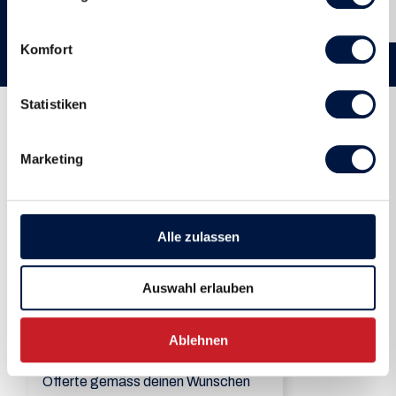
mehr erfahren...
Komfort
Statistiken
Termine
Marketing
a
Alle zulassen
31 Dez. - 30 Dez.
Auswahl erlauben
Ablehnen
Gerne senden wir dir eine passende
Offerte gemäss deinen Wünschen