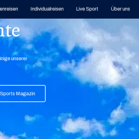
enreisen
Individualreisen
Live Sport
Über uns
hte
inige unserer
 Sports Magazin