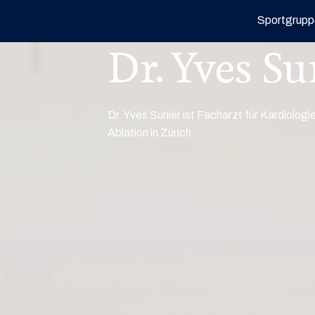
Sportgrupp
Dr. Yves Su
Dr. Yves Sunier ist Facharzt für Kardiologi
Ablation in Zürich.