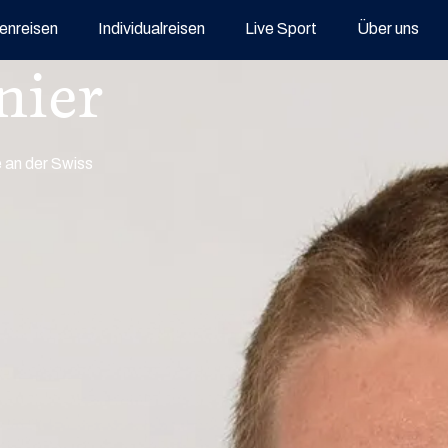
enreisen
Individualreisen
Live Sport
Über uns
nier
e an der Swiss