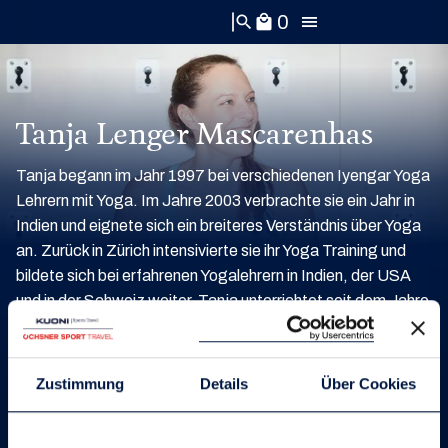
0
search
local_mall
Tanja Lenger Mascarenhas
Tanja begann im Jahr 1997 bei verschiedenen Iyengar Yoga
Lehrern mit Yoga. Im Jahre 2003 verbrachte sie ein Jahr in
Indien und eignete sich ein breiteres Verständnis über Yoga
an. Zurück in Zürich intensivierte sie ihr Yoga Training und
bildete sich bei erfahrenen Yogalehrern in Indien, der USA
und in der Schweiz weiter. Tanja unterrichtet seit dem Jahre
2009 und seit 2011 vollzeitlich und führt zusammen mit
ihrem Mann die Yoga Schule «the Yoga Place» in Zürich.
Yoga ist für Tanja vierdimensional. Es muss sowohl den
Zustimmung
Details
Über Cookies
physischen, mentalen, emotionalen und den spirituellen
Aspekt abdecken – das lässt sie auch in ihren Unterricht Stil