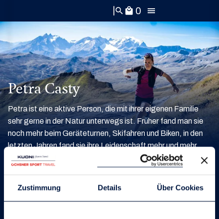
0
search
local_mall
Petra Casty
Petra ist eine aktive Person, die mit ihrer eigenen Familie
sehr gerne in der Natur unterwegs ist. Früher fand man sie
noch mehr beim Geräteturnen, Skifahren und Biken, in den
letzten Jahren fand sie ihre Leidenschaft mehr und mehr
beim Trailrunning in den Bergen. Auch startete sie bereits an
mehreren Laufveranstaltungen mit diversen Längen und
Höhenmetern. Zurzeit unterrichtet sie
Zustimmung
Details
Über Cookies
Handelsschüler:innen und Medizinische Sekretärinnen in der
Erwachsenenbildung und steht als OCHSNER SPORT
Running Coach im Einsatz. Als „Bündner Meitschi“ freut sie