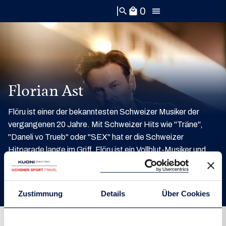
0
search
local_mall
Florian Ast
Flöru ist einer der bekanntesten Schweizer Musiker der
vergangenen 20 Jahre. Mit Schweizer Hits wie "Träne",
"Daneli vo Trueb" oder "SEX" hat er die Schweizer
Hitparade lange im Griff. Flöru ist ein Vollblut-Musiker und
Entertainer auf der Bühne. In Live zu sehen ist eine
Inspiration und pure Unterhaltung.
Zustimmung
Details
Über Cookies