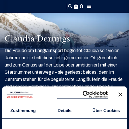
0
search
local_mall
Claudia Derungs
Die Freude am Langlaufsport begleitet Claudia seit vielen
Jahren und sie teilt diese sehr gerne mit dir. Ob gemütlich
und zum Genuss auf der Loipe oder ambitioniert mit einer
Startnummer unterwegs – sie geniesst beides, denn im
Zentrum stehen für die begeisterte Langläuferin die Freude
und schöne Erlebnisse. Die nordischen Länder üben für
Claudia eine besondere Anziehungskraft und Faszination
aus. Unzählige Loipenkilometer, tolle Wettkämpfe,
gigantische Lichtstimmungen oder die nordische
Zustimmung
Details
Über Cookies
Gastfreundschaft lassen das Langläuferherz
höherschlagen. Als Sport-/Langlauflehrerin und mehrfache