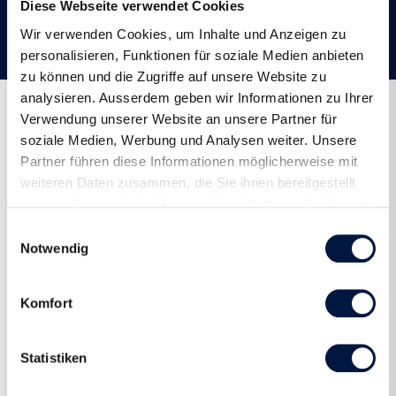
Siegerin des Swiss Loppets ist sie mit viel Wissen und
Diese Webseite verwendet Cookies
Erfahrung für die Gäste da.
Wir verwenden Cookies, um Inhalte und Anzeigen zu
personalisieren, Funktionen für soziale Medien anbieten
zu können und die Zugriffe auf unsere Website zu
analysieren. Ausserdem geben wir Informationen zu Ihrer
Verwendung unserer Website an unsere Partner für
Aktuelle Reisen
soziale Medien, Werbung und Analysen weiter. Unsere
Partner führen diese Informationen möglicherweise mit
weiteren Daten zusammen, die Sie ihnen bereitgestellt
haben oder die sie im Rahmen Ihrer Nutzung der Dienste
gesammelt haben.
Einwilligungsauswahl
Notwendig
Komfort
Statistiken