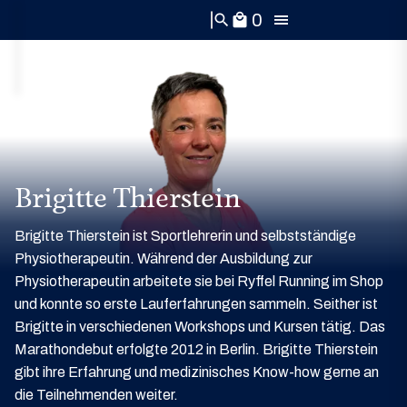
0
search
local_mall
Brigitte Thierstein
Brigitte Thierstein ist Sportlehrerin und selbstständige
Physiotherapeutin. Während der Ausbildung zur
Physiotherapeutin arbeitete sie bei Ryffel Running im Shop
und konnte so erste Lauferfahrungen sammeln. Seither ist
Brigitte in verschiedenen Workshops und Kursen tätig. Das
Marathondebut erfolgte 2012 in Berlin. Brigitte Thierstein
gibt ihre Erfahrung und medizinisches Know-how gerne an
die Teilnehmenden weiter.