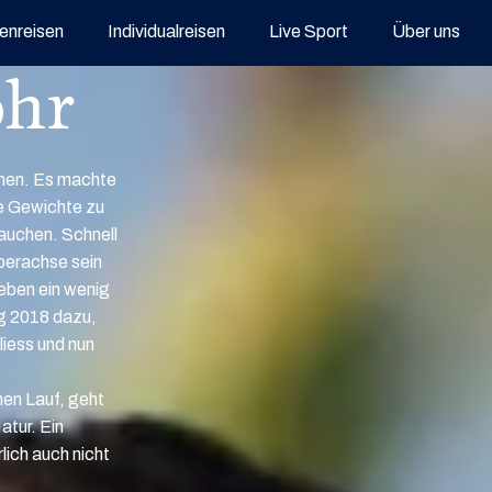
enreisen
Individualreisen
Live Sport
Über uns
ohr
nnen. Es machte
e Gewichte zu
rauchen. Schnell
perachse sein
 eben ein wenig
ng 2018 dazu,
liess und nun
en Lauf, geht
tur. Ein
lich auch nicht