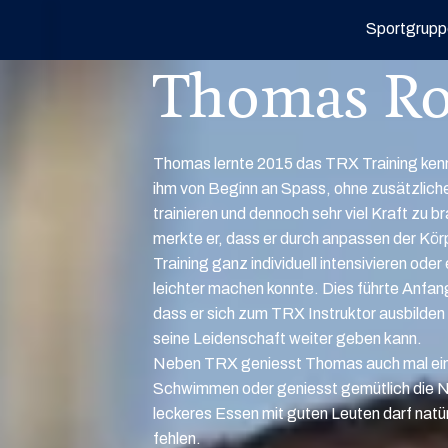
Sportgrupp
Thomas R
Thomas lernte 2015 das TRX Training ke
ihm von Beginn an Spass, ohne zusätzlich
trainieren und dennoch sehr viel Kraft zu b
merkte er, dass er durch anpassen der Kör
Training ganz individuell intensivieren oder
leichter machen konnte. Dies führte Anfa
dass er sich zum TRX Instruktor ausbilden 
seine Leidenschaft weiter geben kann.
Neben TRX geniesst Thomas auch mal ein
Schwimmen oder geniesst gemütlich die Na
leckeres Essen mit guten Leuten darf natür
fehlen.