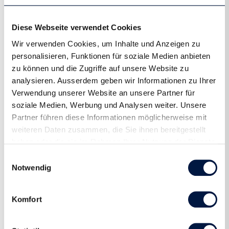
Diese Webseite verwendet Cookies
Wir verwenden Cookies, um Inhalte und Anzeigen zu
personalisieren, Funktionen für soziale Medien anbieten
Trainingsjacke - Impact Run Light
zu können und die Zugriffe auf unsere Website zu
analysieren. Ausserdem geben wir Informationen zu Ihrer
Pack Jacket
Verwendung unserer Website an unsere Partner für
soziale Medien, Werbung und Analysen weiter. Unsere
Art.-Nr.:
400MJ01237
Partner führen diese Informationen möglicherweise mit
Eine extra leichte Laufjacke (38g/m2) aus
weiteren Daten zusammen, die Sie ihnen bereitgestellt
lichtdurchlässigem Material. Die Jacke ist wind- und
haben oder die sie im Rahmen Ihrer Nutzung der Dienste
wasserabweisend und mit reflektierenden Elementen
gesammelt haben.
Einwilligungsauswahl
ausgestattet. Das Highlight; die Jacke kann bequem
Notwendig
verpackt werden und verwendelt sich innert kurzer Zeit in
einen Hüfttasche.
Komfort
Ausverkauft
remove
add