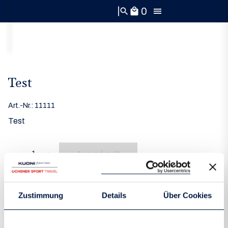
0
search
local_mall
Test
Art.-Nr.:
11111
Test
Ausverkauft
remove
add
Zustimmung
Details
Über Cookies
baöldsakfjasöfsajöoifda