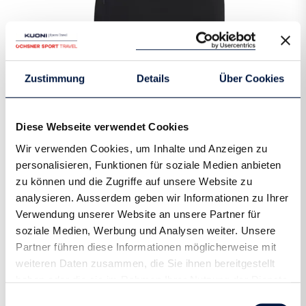
Zustimmung
Details
Über Cookies
T-Shirt Women - Nora Tee
Art.-Nr.:
6800621855-05
Diese Webseite verwendet Cookies
Das Nora Tee ist ein klassisches Trainings-T-shirt mit einer
Wir verwenden Cookies, um Inhalte und Anzeigen zu
perfekten Passform für jede Art von Aktivitäten – in jeder
personalisieren, Funktionen für soziale Medien anbieten
Jahreszeit. Schnell trocknendes Polyester Stretch-
zu können und die Zugriffe auf unsere Website zu
Material zusammen mit Flachnähten sorgen für hohen
analysieren. Ausserdem geben wir Informationen zu Ihrer
Komfort während intensiven Workouts. Ein Mesh-Einsatz
Verwendung unserer Website an unsere Partner für
unter den Armen sorgt für höchste Ventilation und
soziale Medien, Werbung und Analysen weiter. Unsere
unterstützt die Bewegung. Der sportive und enge Schnitt
Partner führen diese Informationen möglicherweise mit
zusammen mit reflektierenden Elementen runden das Shirt
weiteren Daten zusammen, die Sie ihnen bereitgestellt
ab.
haben oder die sie im Rahmen Ihrer Nutzung der Dienste
gesammelt haben.
Einwilligungsauswahl