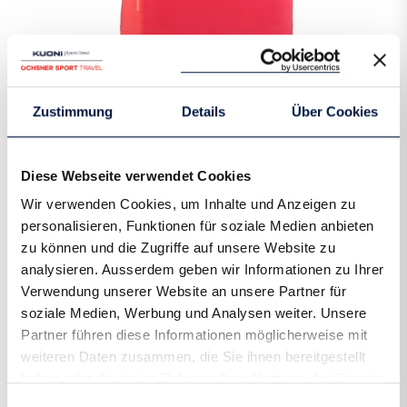
Zustimmung
Details
Über Cookies
T-Shirt Women - Nora Tee
Art.-Nr.:
6800621855-19
Diese Webseite verwendet Cookies
Das Nora Tee ist ein klassisches Trainings-T-shirt mit einer
Wir verwenden Cookies, um Inhalte und Anzeigen zu
perfekten Passform für jede Art von Aktivitäten – in jeder
personalisieren, Funktionen für soziale Medien anbieten
Jahreszeit. Schnell trocknendes Polyester Stretch-
zu können und die Zugriffe auf unsere Website zu
Material zusammen mit Flachnähten sorgen für hohen
analysieren. Ausserdem geben wir Informationen zu Ihrer
Komfort während intensiven Workouts. Ein Mesh-Einsatz
Verwendung unserer Website an unsere Partner für
soziale Medien, Werbung und Analysen weiter. Unsere
unter den Armen sorgt für höchste Ventilation und
Partner führen diese Informationen möglicherweise mit
unterstützt die Bewegung. Der sportive und enge Schnitt
weiteren Daten zusammen, die Sie ihnen bereitgestellt
zusammen mit reflektierenden Elementen runden das Shirt
haben oder die sie im Rahmen Ihrer Nutzung der Dienste
ab.
gesammelt haben.
Einwilligungsauswahl