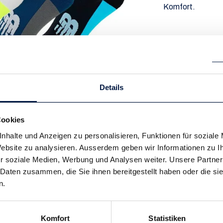
Komfort.
remove
add
Details
Socken im 3er-Pack, sind leicht und
sch platzierte Zonen für Stabilität und
Cookies
nhalte und Anzeigen zu personalisieren, Funktionen für soziale
 Website zu analysieren. Ausserdem geben wir Informationen zu 
r soziale Medien, Werbung und Analysen weiter. Unsere Partner
 Daten zusammen, die Sie ihnen bereitgestellt haben oder die s
n.
Komfort
Statistiken