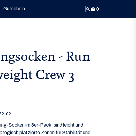
Gutschein
0
search
local_mall
ngsocken - Run
weight Crew 3
82-02
ing-Socken im 3er-Pack, sind leicht und
ategisch platzierte Zonen für Stabilität und