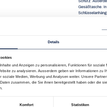
Schutz. Außerdem
Gesäßtasche. In 
Schlüsselanhänge
kannst. Bei der 
PFC verwendet. 
Spaß im Sommer
Details
remove
add
Cookies
nhalte und Anzeigen zu personalisieren, Funktionen für soziale
 Website zu analysieren. Ausserdem geben wir Informationen zu 
r soziale Medien, Werbung und Analysen weiter. Unsere Partner
 Daten zusammen, die Sie ihnen bereitgestellt haben oder die s
n.
Komfort
Statistiken