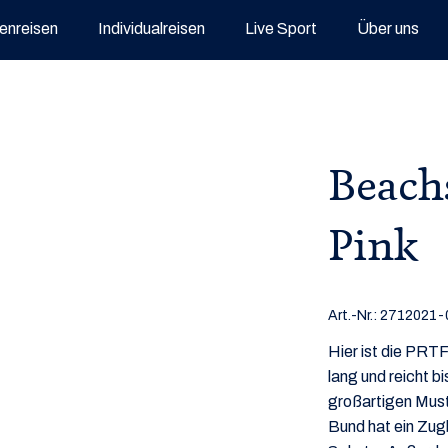
enreisen
Individualreisen
Live Sport
Über uns
Beachs
Pink
Art.-Nr.:
2712021-
Hier ist die PRT
lang und reicht b
großartigen Must
Bund hat ein Zugb