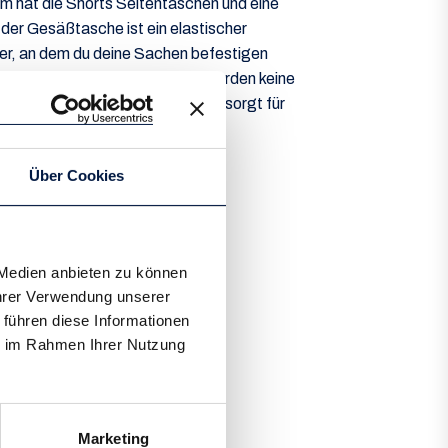
 hat die Shorts Seitentaschen und eine
der Gesäßtasche ist ein elastischer
r, an dem du deine Sachen befestigen
Herstellung dieser Badeshorts wurden keine
Die PRTFIRDOWS von Protest sorgt für
.
Über Cookies
Ausverkauft
 Medien anbieten zu können
Ihrer Verwendung unserer
 führen diese Informationen
ie im Rahmen Ihrer Nutzung
Marketing