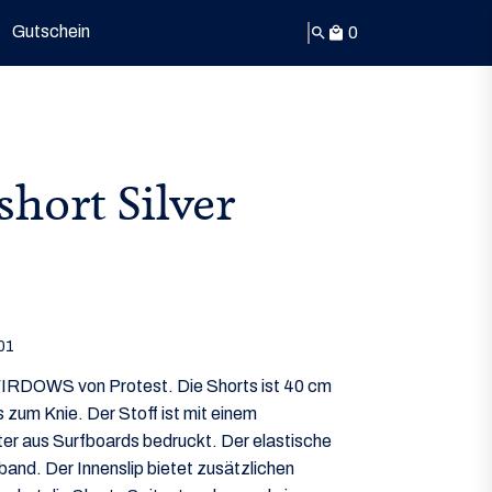
Gutschein
0
search
local_mall
hort Silver
01
FIRDOWS von Protest. Die Shorts ist 40 cm
is zum Knie. Der Stoff ist mit einem
er aus Surfboards bedruckt. Der elastische
and. Der Innenslip bietet zusätzlichen