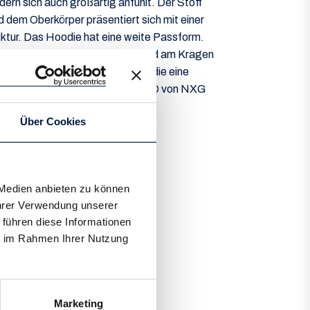
dern sich auch großartig anfühlt. Der Stoff
 dem Oberkörper präsentiert sich mit einer
ktur. Das Hoodie hat eine weite Passform.
equeme Kapuze ist gefüttert, und am Kragen
 dickes Band. Vorne hat das Hoodie eine
tasche. Mit dem NXGEKUNDAYO von NXG
es Hoodie gefunden.
Über Cookies
Ausverkauft
 Medien anbieten zu können
Ihrer Verwendung unserer
 führen diese Informationen
ie im Rahmen Ihrer Nutzung
Marketing