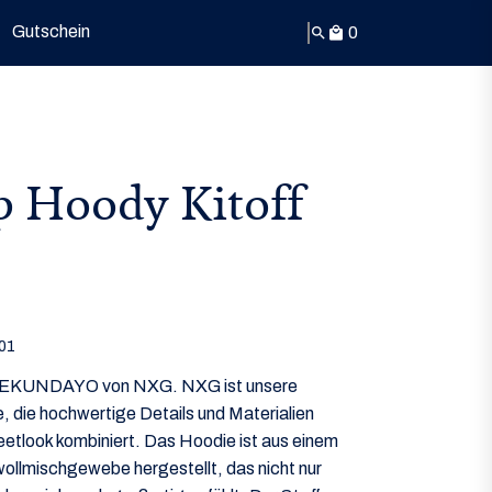
Gutschein
0
search
local_mall
p Hoody Kitoff
01
XGEKUNDAYO von NXG. NXG ist unsere
, die hochwertige Details und Materialien
eetlook kombiniert. Das Hoodie ist aus einem
llmischgewebe hergestellt, das nicht nur