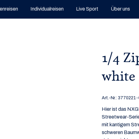
enreisen
Individualreisen
Live Sport
Über uns
1/4 Zi
white
Art.-Nr.:
3770221-
Hier ist das N
Streetwear-Serie
mit kantigem Str
schweren Baumwo