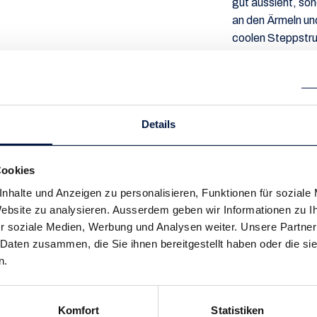
gut aussieht, son
an den Ärmeln und
coolen Steppstru
Die besonders b
befindet sich ein
große Känguru
hast du dein neu
Details
remove
add
Cookies
nhalte und Anzeigen zu personalisieren, Funktionen für soziale
 Website zu analysieren. Ausserdem geben wir Informationen zu 
r soziale Medien, Werbung und Analysen weiter. Unsere Partner
 Daten zusammen, die Sie ihnen bereitgestellt haben oder die s
n.
Komfort
Statistiken